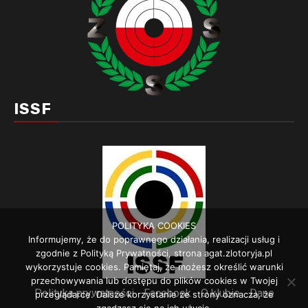
ISSF
POLITYKA COOKIES
Informujemy, że do poprawnego działania, realizacji usług i
zgodnie z Polityką Prywatności, strona agat.zlotoryja.pl
wykorzystuje cookies. Pamiętaj, że możesz określić warunki
przechowywania lub dostępu do plików cookies w Twojej
Polityka prywatności
Facebook
O klubie
Dane
przeglądarce. Dalsze korzystanie ze strony oznacza, że