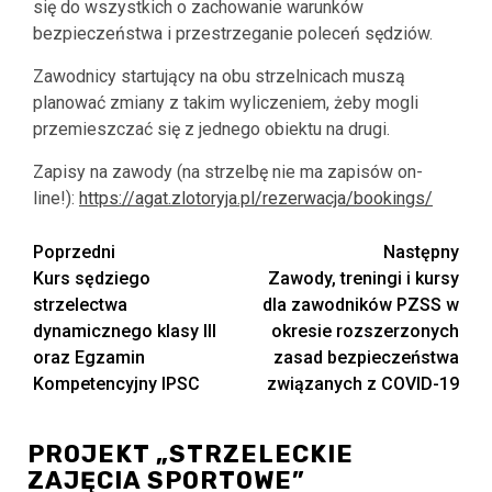
się do wszystkich o zachowanie warunków
bezpieczeństwa i przestrzeganie poleceń sędziów.
Zawodnicy startujący na obu strzelnicach muszą
planować zmiany z takim wyliczeniem, żeby mogli
przemieszczać się z jednego obiektu na drugi.
Zapisy na zawody (na strzelbę nie ma zapisów on-
line!):
https://agat.zlotoryja.pl/rezerwacja/bookings/
Zobacz
Poprzedni
Następny
Kurs sędziego
Zawody, treningi i kursy
wpisy
strzelectwa
dla zawodników PZSS w
dynamicznego klasy III
okresie rozszerzonych
oraz Egzamin
zasad bezpieczeństwa
Kompetencyjny IPSC
związanych z COVID-19
PROJEKT „STRZELECKIE
ZAJĘCIA SPORTOWE”