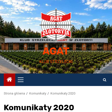
Przejdź
do
treści
AGAT
KLUB STRZELECKI
Menu
główne
Strona główna
Komunikaty
Komunikaty 2020
Komunikaty 2020