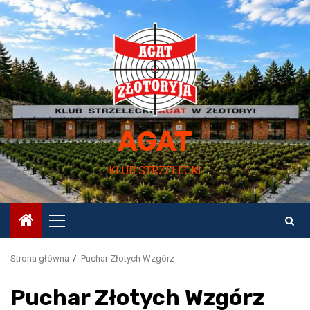
Przejdź
do
treści
AGAT
KLUB STRZELECKI
Menu
główne
Strona główna
Puchar Złotych Wzgórz
Puchar Złotych Wzgórz