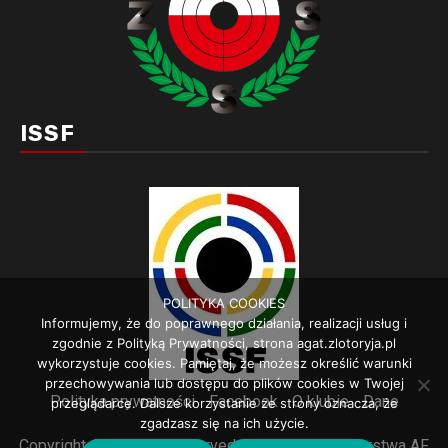
ISSF
POLITYKA COOKIES
Informujemy, że do poprawnego działania, realizacji usług i
zgodnie z Polityką Prywatności, strona agat.zlotoryja.pl
wykorzystuje cookies. Pamiętaj, że możesz określić warunki
przechowywania lub dostępu do plików cookies w Twojej
Polityka prywatności
Facebook
O klubie
Dane
przeglądarce. Dalsze korzystanie ze strony oznacza, że
zgadzasz się na ich użycie.
Copyright © All rights reserved.
|
Newsphere
autorstwa AF