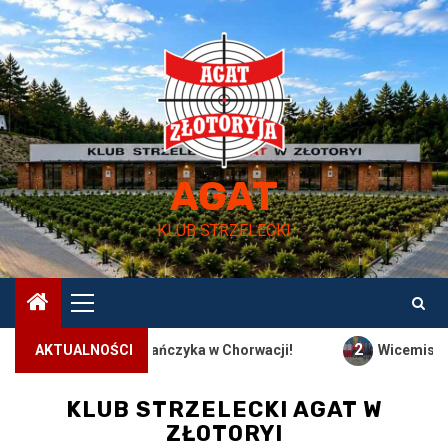
Przejdź
do
treści
AGAT
KLUB STRZELECKI
Menu
główne
2
Daniela Romańczyka w Chorwacji!
AKTUALNOŚCI
Wicemistrzostwo Lapu
KLUB STRZELECKI AGAT W
ZŁOTORYI