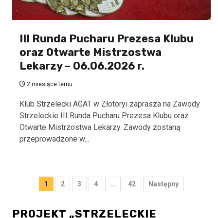
III Runda Pucharu Prezesa Klubu
oraz Otwarte Mistrzostwa
Lekarzy – 06.06.2026 r.
2 miesiące temu
Klub Strzelecki AGAT w Złotoryi zaprasza na Zawody
Strzeleckie III Runda Pucharu Prezesa Klubu oraz
Otwarte Mistrzostwa Lekarzy. Zawody zostaną
przeprowadzone w...
Stronicowanie
1
2
3
4
…
42
Następny
wpisów
PROJEKT „STRZELECKIE