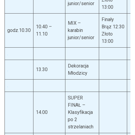
junior/senior
13:00
Finały
MIX –
10.40 –
Brąz 12:30
godz.10.30
karabin
11.10
Złoto
junior/senior
13:00
.
Dekoracja
.
13.30
Młodzicy
.
SUPER
FINAŁ –
14.00
Klasyfikacja
po 2
strzelaniach