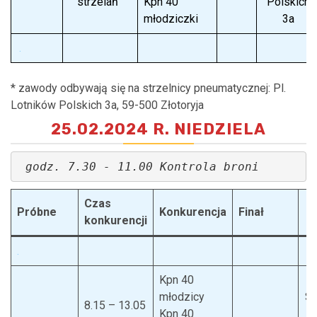
strzelań
Kpn 40
Polskich
młodziczki
3a
.
* zawody odbywają się na strzelnicy pneumatycznej: Pl.
Lotników Polskich 3a, 59-500 Złotoryja
25.02.2024 R. NIEDZIELA
godz. 7.30 - 11.00 Kontrola broni
Czas
Próbne
Konkurencja
Finał
konkurencji
.
Kpn 40
młodzicy
St
8.15 – 13.05
Kpn 40