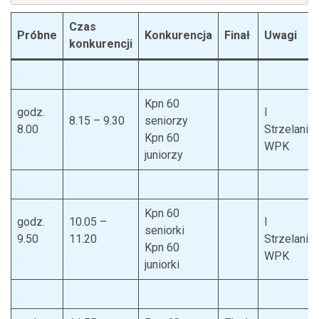
Czas
Próbne
Konkurencja
Finał
Uwagi
konkurencji
.
Kpn 60
godz.
I
8.15 – 9.30
seniorzy
8.00
Strzelanie
.
Kpn 60
.
WPK
juniorzy
.
Kpn 60
godz.
10.05 –
I
seniorki
9.50
11.20
Strzelanie
Kpn 60
.
.
WPK
juniorki
.