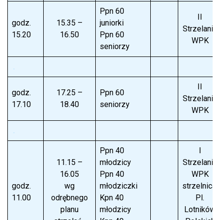
Ppn 60
II
godz.
15.35 –
juniorki
Strzelanie
15.20
16.50
Ppn 60
WPK
seniorzy
.
II
godz.
17.25 –
Ppn 60
Strzelanie
17.10
18.40
seniorzy
WPK
.
Ppn 40
I
11.15 –
młodzicy
Strzelanie
16.05
Ppn 40
WPK
godz.
wg
młodziczki
strzelnica:
11.00
odrębnego
Kpn 40
Pl.
planu
młodzicy
Lotników