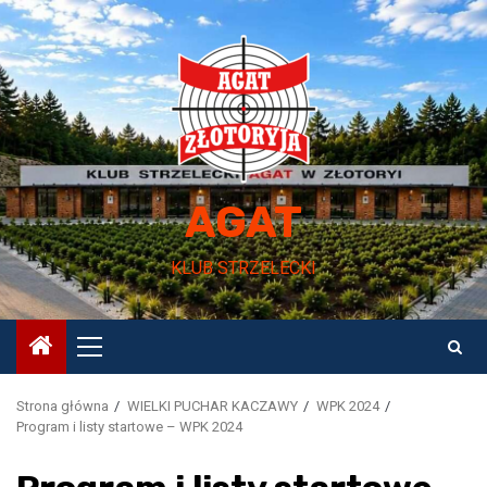
Przejdź
do
treści
AGAT
KLUB STRZELECKI
Menu
główne
Strona główna
WIELKI PUCHAR KACZAWY
WPK 2024
Program i listy startowe – WPK 2024