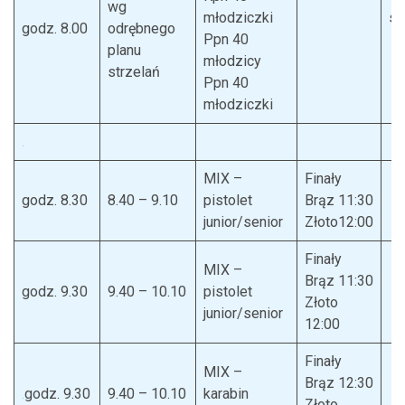
wg
młodziczki
st
godz. 8.00
odrębnego
Ppn 40
planu
młodzicy
L
strzelań
Ppn 40
P
młodziczki
.
MIX –
Finały
godz. 8.30
8.40 – 9.10
pistolet
Brąz 11:30
junior/senior
Złoto12:00
Finały
MIX –
Brąz 11:30
godz. 9.30
9.40 – 10.10
pistolet
Złoto
junior/senior
12:00
Finały
MIX –
Brąz 12:30
.
godz. 9.30
9.40 – 10.10
karabin
Złoto