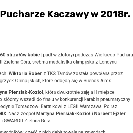
m Pucharze Kaczawy w 2018r.
60 strzałów kobiet
padł w Złotoryi podczas Wielkiego Pucharu
Zielona Góra, srebrna medalistka olimpijska z Londynu.
dach
Wiktoria Bober
z TKS Tarnów została powołana przez
zysk Olimpijskich, które odbędą się w Buenos Aires.
yna Piersiak-Kozioł
, która dwukrotnie zajęła II miejsce.
ko siódmy wszedł do finału w konkurencji karabin pneumatyczny
 jedynie Tomaszowi Bartnikowi z LEGII Warszawa. Po raz
MIX
. Nasz zespół
Martyna Piersiak-Kozioł i Norbert Ejzler
 i GWARDII Zielona Góra.
awodników, część z nich debiutowała na zawodach.