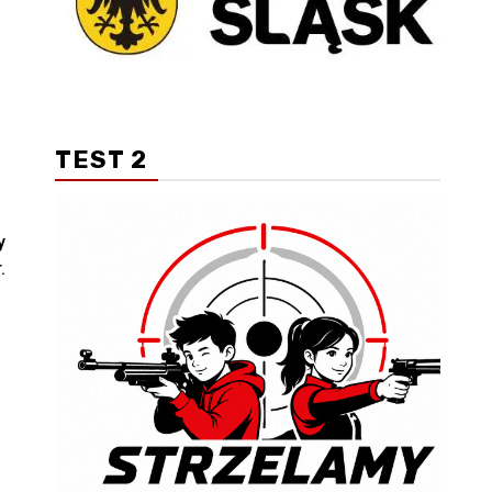
TEST 2
y
.