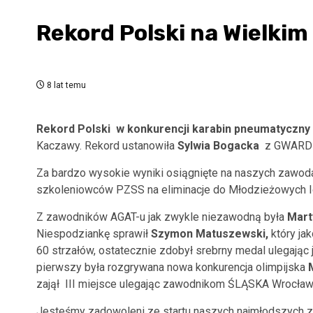
Rekord Polski na Wielki
8 lat temu
Rekord Polski
w konkurencji karabin pneumatyczny 
Kaczawy. Rekord ustanowiła
Sylwia Bogacka
z GWARDII 
Za bardzo wysokie wyniki osiągnięte na naszych zawo
szkoleniowców PZSS na eliminacje do Młodzieżowych Igr
Z zawodników AGAT-u jak zwykle niezawodną była
Mart
Niespodziankę sprawił
Szymon Matuszewski,
który ja
60 strzałów, ostatecznie zdobył srebrny medal ulegając
pierwszy była rozgrywana nowa konkurencja olimpijska
zajął III miejsce ulegając zawodnikom ŚLĄSKA Wrocław
Jesteśmy zadowoleni ze startu naszych najmłodszych z