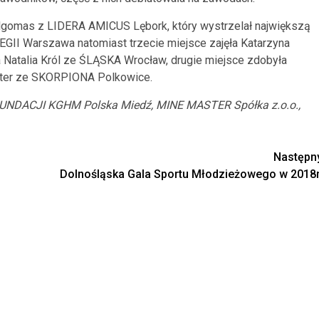
lgomas z LIDERA AMICUS Lębork, który wystrzelał największą
LEGII Warszawa natomiast trzecie miejsce zajęła Katarzyna
atalia Król ze ŚLĄSKA Wrocław, drugie miejsce zdobyła
anter ze SKORPIONA Polkowice.
UNDACJI KGHM Polska Miedź, MINE MASTER Spółka z.o.o.,
Następn
Dolnośląska Gala Sportu Młodzieżowego w 2018r