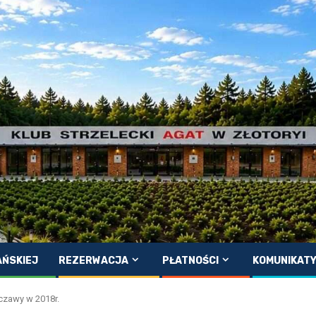
AŃSKIEJ
REZERWACJA
PŁATNOŚCI
KOMUNIKAT
czawy w 2018r.