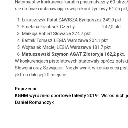
Natomiast w konkurencji karabin pneumatyczny 60 strz
się do finału ustanawiając swój rekord życiowy 617,5 pkt
Łukaszczyk Rafał ZAWISZA Bydgoszcz 249,9 pkt.
Smetana Frantisek Czechy 247,0 pkt.
Markoja Robert Słowacja 224,7 pkt.
Bartnik Tomasz LEGIA Warszawa 204,1 pkt.
Wojtasiak Maciej LEGIA Warszawa 181,7 pkt.
Matuszewski Szymon AGAT Złotoryja 162,2 pkt.
W konkurencjach pistoletowych startowały oprócz polski
Słowenii oraz Szwajcarii. Niezły wynik w konkurencji p
pkt. co dało jej 20 miejsce.
Zobacz
Poprzedni
KGHM wyróżniło sportowe talenty 2019r. Wśród nich j
wpisy
Daniel Romańczyk