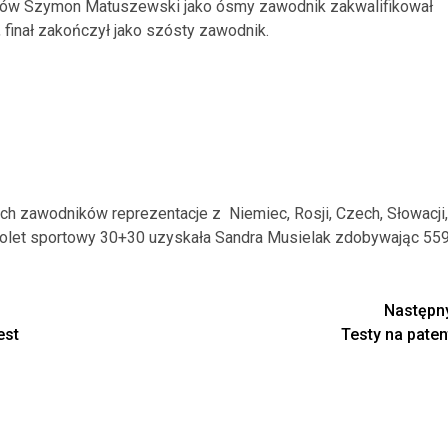
ałów Szymon Matuszewski jako ósmy zawodnik zakwalifikował
, finał zakończył jako szósty zawodnik.
ch zawodników reprezentacje z Niemiec, Rosji, Czech, Słowacji,
istolet sportowy 30+30 uzyskała Sandra Musielak zdobywając 55
Następn
est
Testy na paten