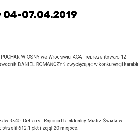
w 04-07.04.2019
ny PUCHAR WIOSNY we Wrocławiu. AGAT reprezentowało 12
zawodnik DANIEL ROMAŃCZYK zwyciężając w konkurencji karabi
i kdw 3×40. Deberec Rajmund to aktualny Mistrz Świata w
trzelił 612,1 pkt i zajął 20 miejsce.