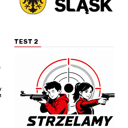
TEST 2
9
y
t