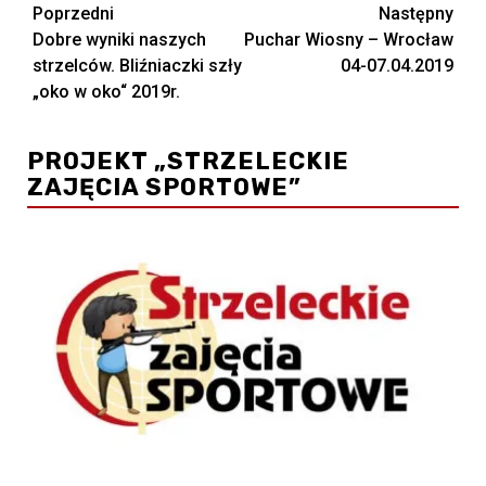
Zobacz
Poprzedni
Następny
Dobre wyniki naszych
Puchar Wiosny – Wrocław
wpisy
strzelców. Bliźniaczki szły
04-07.04.2019
„oko w oko“ 2019r.
PROJEKT „STRZELECKIE
ZAJĘCIA SPORTOWE”