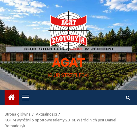
Przejdź
do
treści
AGAT
KLUB STRZELECKI
Menu
główne
Strona główna
Aktualności
KGHM wyróżniło sportowe talenty 2019r. Wśród nich jest Daniel
Romańczyk