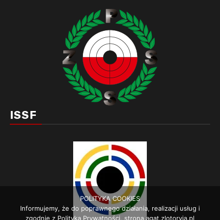
ISSF
POLITYKA COOKIES
Informujemy, że do poprawnego działania, realizacji usług i
zgodnie z Polityką Prywatności, strona agat.zlotoryja.pl