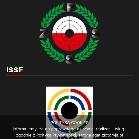
ISSF
POLITYKA COOKIES
Informujemy, że do poprawnego działania, realizacji usług i
zgodnie z Polityką Prywatności, strona agat.zlotoryja.pl