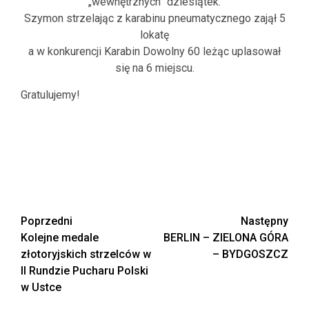
„wewnętrznych” dziesiątek.
Szymon strzelając z karabinu pneumatycznego zajął 5
lokatę
a w konkurencji Karabin Dowolny 60 leżąc uplasował
się na 6 miejscu.
Gratulujemy!
Zobacz
Poprzedni
Następny
Kolejne medale
BERLIN – ZIELONA GÓRA
wpisy
złotoryjskich strzelców w
– BYDGOSZCZ
II Rundzie Pucharu Polski
w Ustce