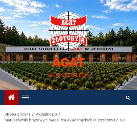
Przejdź
do
treści
AGAT
KLUB STRZELECKI
Menu
główne
Strona główna
Aktualności
Matuszewski brązowym medalistą Akademickich Mistrzostw Polski