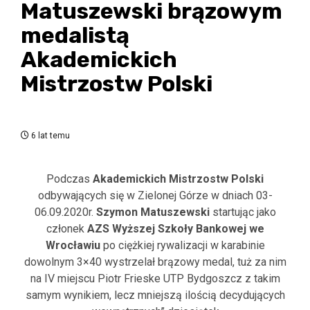
Matuszewski brązowym
medalistą
Akademickich
Mistrzostw Polski
6 lat temu
Podczas
Akademickich Mistrzostw Polski
odbywających się w Zielonej Górze w dniach 03-
06.09.2020r.
Szymon Matuszewski
startując jako
członek
AZS
Wyższej Szkoły Bankowej we
Wrocławiu
po ciężkiej rywalizacji w karabinie
dowolnym 3×40 wystrzelał brązowy medal, tuż za nim
na IV miejscu Piotr Frieske UTP Bydgoszcz z takim
samym wynikiem, lecz mniejszą ilością decydujących