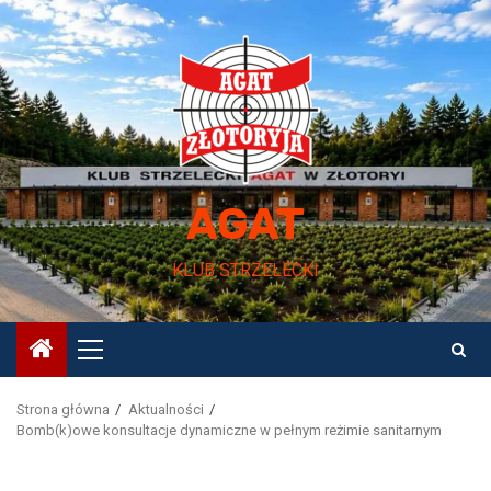
Przejdź
do
treści
AGAT
KLUB STRZELECKI
Menu
główne
Strona główna
Aktualności
Bomb(k)owe konsultacje dynamiczne w pełnym reżimie sanitarnym