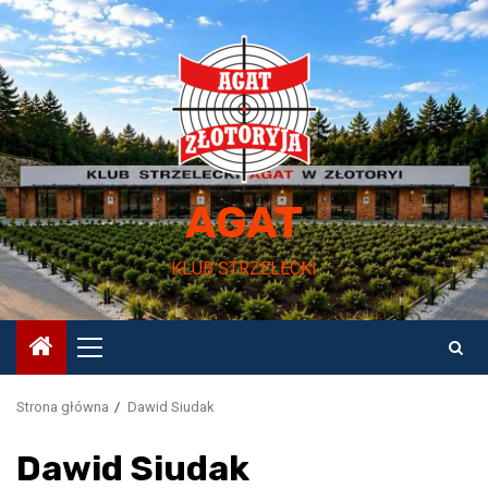
Przejdź
do
treści
AGAT
KLUB STRZELECKI
Menu
główne
Strona główna
Dawid Siudak
Dawid Siudak