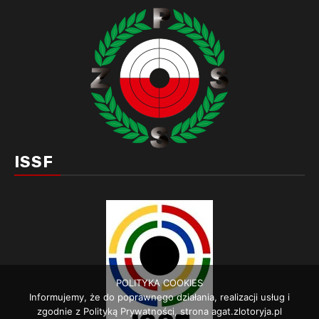
ISSF
POLITYKA COOKIES
Informujemy, że do poprawnego działania, realizacji usług i
zgodnie z Polityką Prywatności, strona agat.zlotoryja.pl