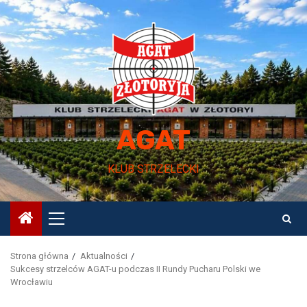
Przejdź
do
treści
AGAT
KLUB STRZELECKI
Menu
główne
Strona główna
Aktualności
Sukcesy strzelców AGAT-u podczas II Rundy Pucharu Polski we
Wrocławiu