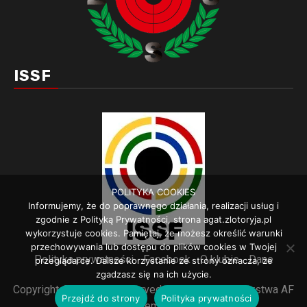
ISSF
POLITYKA COOKIES
Informujemy, że do poprawnego działania, realizacji usług i
zgodnie z Polityką Prywatności, strona agat.zlotoryja.pl
wykorzystuje cookies. Pamiętaj, że możesz określić warunki
przechowywania lub dostępu do plików cookies w Twojej
Polityka prywatności
Facebook
O klubie
Dane
przeglądarce. Dalsze korzystanie ze strony oznacza, że
zgadzasz się na ich użycie.
Copyright © All rights reserved.
|
Newsphere
autorstwa AF
Przejdź do strony
Polityka prywatności
themes