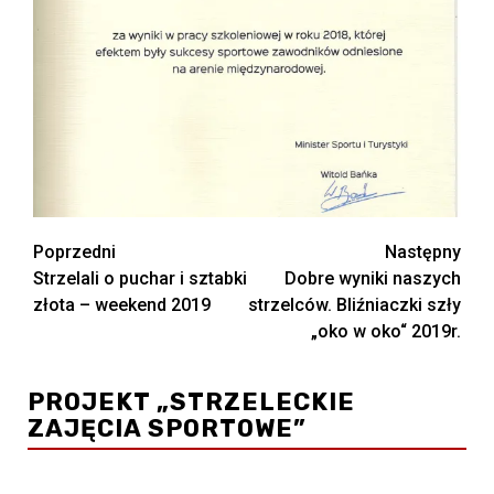
Zobacz
Poprzedni
Następny
Strzelali o puchar i sztabki
Dobre wyniki naszych
wpisy
złota – weekend 2019
strzelców. Bliźniaczki szły
„oko w oko“ 2019r.
PROJEKT „STRZELECKIE
ZAJĘCIA SPORTOWE”