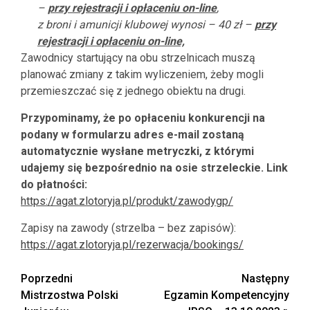
–
przy rejestracji i opłaceniu on-line
,
z broni i amunicji klubowej wynosi
– 40 zł –
przy
rejestracji i opłaceniu on-line,
Zawodnicy startujący na obu strzelnicach muszą
planować zmiany z takim wyliczeniem, żeby mogli
przemieszczać się z jednego obiektu na drugi.
Przypominamy, że po opłaceniu konkurencji na
podany w formularzu adres e-mail zostaną
automatycznie wysłane metryczki, z którymi
udajemy się bezpośrednio na osie strzeleckie. Link
do płatności:
https://agat.zlotoryja.pl/produkt/zawodygp/
Zapisy na zawody (strzelba – bez zapisów):
https://agat.zlotoryja.pl/rezerwacja/bookings/
Zobacz
Poprzedni
Następny
Mistrzostwa Polski
Egzamin Kompetencyjny
wpisy