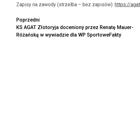
Zapisy na zawody (strzelba – bez zapisów):
https://aga
Zobacz
Poprzedni
KS AGAT Złotoryja doceniony przez Renatę Mauer-
wpisy
Różańską w wywiadzie dla WP SportoweFakty