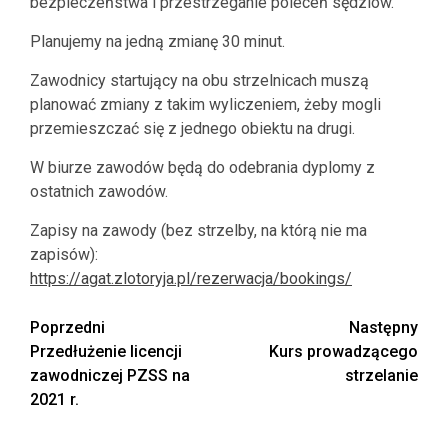
bezpieczeństwa i przestrzeganie poleceń sędziów.
Planujemy na jedną zmianę 30 minut.
Zawodnicy startujący na obu strzelnicach muszą
planować zmiany z takim wyliczeniem, żeby mogli
przemieszczać się z jednego obiektu na drugi.
W biurze zawodów będą do odebrania dyplomy z
ostatnich zawodów.
Zapisy na zawody (bez strzelby, na którą nie ma
zapisów):
https://agat.zlotoryja.pl/rezerwacja/bookings/
Zobacz
Poprzedni
Następny
Przedłużenie licencji
Kurs prowadzącego
wpisy
zawodniczej PZSS na
strzelanie
2021 r.