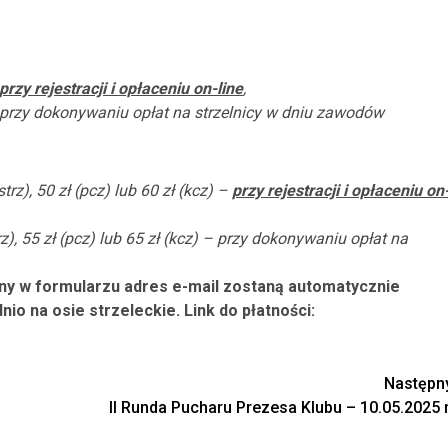
przy rejestracji i opłaceniu on-line
,
 – przy dokonywaniu opłat na strzelnicy w dniu zawodów
strz), 50 zł (pcz) lub 60 zł (kcz) –
przy rejestracji i opłaceniu on
rz), 55 zł (pcz) lub 65 zł (kcz) – przy dokonywaniu opłat na
ny w formularzu adres e-mail zostaną automatycznie
io na osie strzeleckie. Link do płatności:
Następn
II Runda Pucharu Prezesa Klubu – 10.05.2025 r