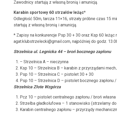
Zawodnicy startują z własną bronią i amunicją.
Karabin sportowy 60 strzałów leżąc
*
Odległość 50m, tarcza 11×16, strzały próbne czas 15 min
startują z własną bronią i amunicją.
* Zapisy na konkurencje Psp 30 + 30 oraz Ksp 60 leżąc 
agat.klubstrzelecki@gmail.com, najpóźniej do godz. 13.00
Strzelnica ul. Legnicka 44 – broń bocznego zapłonu
– Strzelnica A – nieczynna
Ksp 10 – Strzelnica B – karabin z przyrządami mech.
Psp 10 – Strzelnica C – pistolet 30 + 30
Psp 10 – Strzelnica D – pistolet bocznego zapłonu /
Strzelnica Złote Wzgórza
Pcz 10 – pistolet centralnego zapłonu / broń własna
Strzelba gładkolufowa – 1 stanowisko (strzelamy do
Karabin centralnego zapłonu – przyrządy mechaniczne