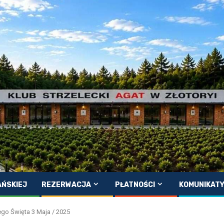
AŃSKIEJ
REZERWACJA
PŁATNOŚCI
KOMUNIKAT
go Święta 3 Maja / 2025