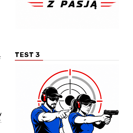
TEST 3
-
y
.