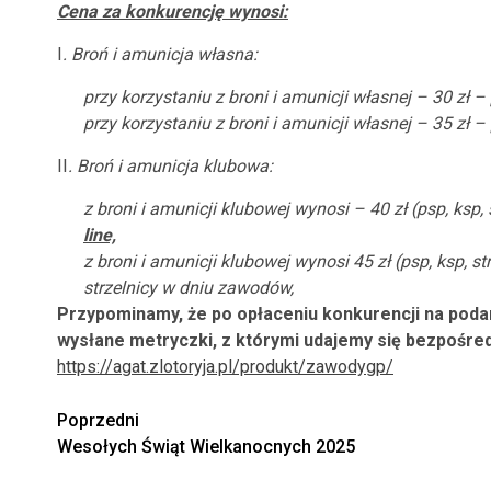
Cena za konkurencję wynosi:
I
. Broń i amunicja własna:
przy korzystaniu z broni i amunicji własnej – 30 zł –
przy korzystaniu z broni i amunicji własnej – 35 zł
II
. Broń i amunicja klubowa:
z broni i amunicji klubowej wynosi
– 40 zł (psp, ksp, 
line,
z broni i amunicji klubowej wynosi 45 zł (psp, ksp, st
strzelnicy w dniu zawodów,
Przypominamy, że po opłaceniu konkurencji na poda
wysłane metryczki, z którymi udajemy się bezpośredn
https://agat.zlotoryja.pl/produkt/zawodygp/
Zobacz
Poprzedni
Wesołych Świąt Wielkanocnych 2025
wpisy