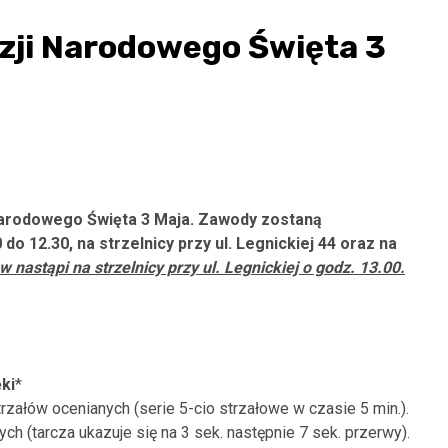
azji Narodowego Święta 3
Narodowego Święta 3 Maja. Zawody zostaną
do 12.30, na strzelnicy przy ul. Legnickiej 44 oraz na
 nastąpi na strzelnicy przy ul. Legnickiej o godz. 13.00.
ęki
*
rzałów ocenianych (serie 5-cio strzałowe w czasie 5 min.).
h (tarcza ukazuje się na 3 sek. następnie 7 sek. przerwy).