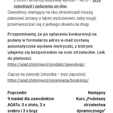
z broni i amunicji klubowej wynosi
– 40 zł –
przy
rejestracji i opłaceniu on-line,
Zawodnicy startujący na obu strzelnicach muszą
planować zmiany z takim wyliczeniem, żeby mogli
przemieszczać się z jednego obiektu na drugi.
Przypominamy, że po opłaceniu konkurencji na
podany w formularzu adres e-mail zostaną
automatycznie wysłane metryczki, z którymi
udajemy się bezpośrednio na osie strzeleckie. Link
do płatności:
https://agat.zlotoryja.pl/produkt/zawodygp/
Zapisy na zawody (strzelba – bez zapisów):
https://agat.zlotoryja.pl/rezerwacja/bookings/
Zobacz
Poprzedni
Następny
9 medali dla zawodników
Kurs „Podstawy
wpisy
AGATu: 3 x złoto, 3 x
strzelectwa
srebro i 3 x brąz
dynamicznego”