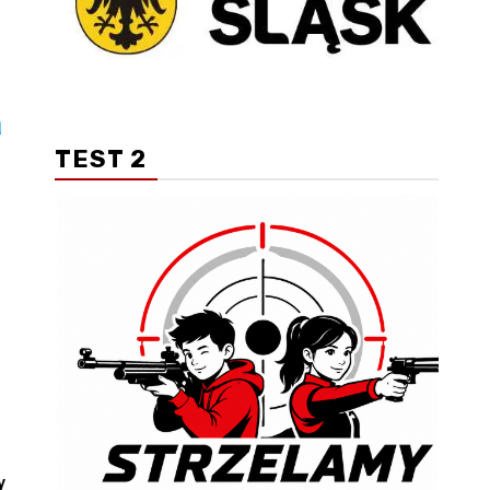
a
TEST 2
y