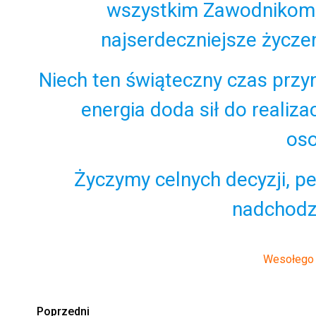
wszystkim Zawodnikom,
najserdeczniejsze życzen
Niech ten świąteczny czas przyn
energia doda sił do realiz
oso
Życzymy celnych decyzji, p
nadchodz
Wesołego A
Zobacz
Poprzedni