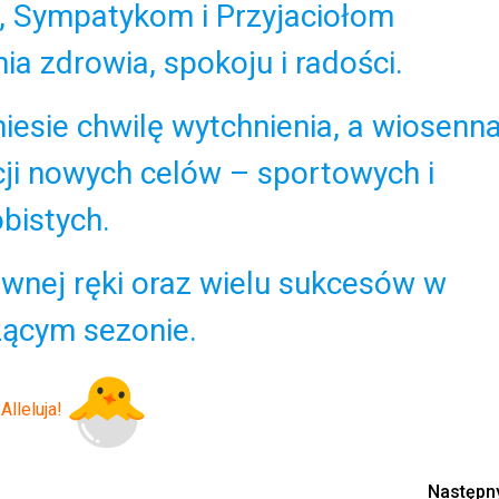
 Sympatykom i Przyjaciołom
ia zdrowia, spokoju i radości.
iesie chwilę wytchnienia, a wiosenn
acji nowych celów – sportowych i
bistych.
ewnej ręki oraz wielu sukcesów w
ącym sezonie.
lleluja!
Następn