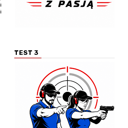
i
i
TEST 3