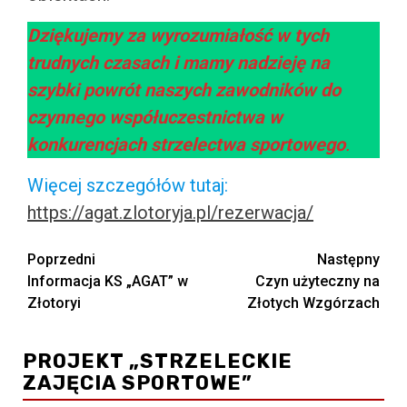
Dziękujemy za wyrozumiałość w tych
trudnych czasach i mamy nadzieję na
szybki powrót naszych zawodników do
czynnego współuczestnictwa w
konkurencjach strzelectwa sportowego
.
Więcej szczegółów tutaj:
https://agat.zlotoryja.pl/rezerwacja/
Zobacz
Poprzedni
Następny
Informacja KS „AGAT” w
Czyn użyteczny na
wpisy
Złotoryi
Złotych Wzgórzach
PROJEKT „STRZELECKIE
ZAJĘCIA SPORTOWE”