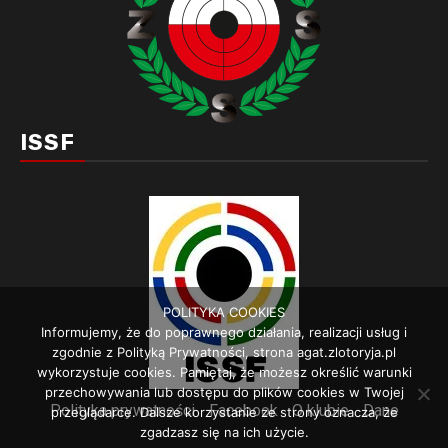
ISSF
POLITYKA COOKIES
Informujemy, że do poprawnego działania, realizacji usług i
zgodnie z Polityką Prywatności, strona agat.zlotoryja.pl
wykorzystuje cookies. Pamiętaj, że możesz określić warunki
przechowywania lub dostępu do plików cookies w Twojej
Polityka prywatności
Facebook
O klubie
Dane
przeglądarce. Dalsze korzystanie ze strony oznacza, że
zgadzasz się na ich użycie.