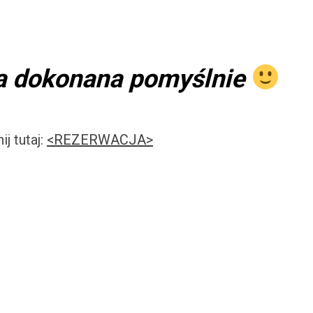
ła dokonana pomyślnie
j tutaj:
<REZERWACJA>