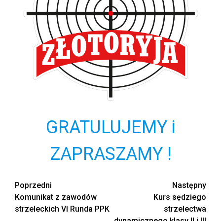
GRATULUJEMY i
ZAPRASZAMY !
Zobacz
Poprzedni
Następny
Komunikat z zawodów
Kurs sędziego
wpisy
strzeleckich VI Runda PPK
strzelectwa
dynamicznego klasy II i III