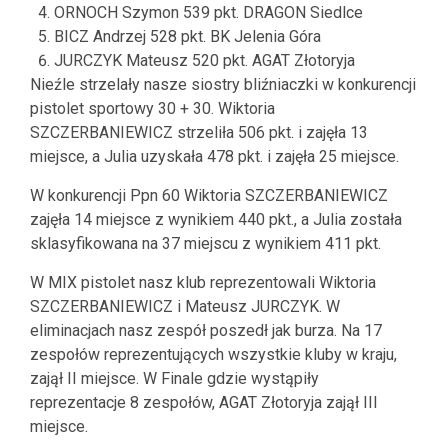
ORNOCH Szymon 539 pkt. DRAGON Siedlce
BICZ Andrzej 528 pkt. BK Jelenia Góra
JURCZYK Mateusz 520 pkt. AGAT Złotoryja
Nieźle strzelały nasze siostry bliźniaczki w konkurencji
pistolet sportowy 30 + 30. Wiktoria
SZCZERBANIEWICZ strzeliła 506 pkt. i zajęła 13
miejsce, a Julia uzyskała 478 pkt. i zajęła 25 miejsce.
W konkurencji Ppn 60 Wiktoria SZCZERBANIEWICZ
zajęła 14 miejsce z wynikiem 440 pkt., a Julia została
sklasyfikowana na 37 miejscu z wynikiem 411 pkt.
W MIX pistolet nasz klub reprezentowali Wiktoria
SZCZERBANIEWICZ i Mateusz JURCZYK. W
eliminacjach nasz zespół poszedł jak burza. Na 17
zespołów reprezentujących wszystkie kluby w kraju,
zajął II miejsce. W Finale gdzie wystąpiły
reprezentacje 8 zespołów, AGAT Złotoryja zajął III
miejsce.