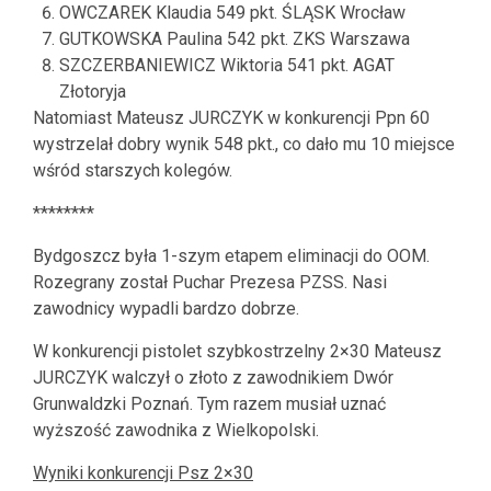
OWCZAREK Klaudia 549 pkt. ŚLĄSK Wrocław
GUTKOWSKA Paulina 542 pkt. ZKS Warszawa
SZCZERBANIEWICZ Wiktoria 541 pkt. AGAT
Złotoryja
Natomiast Mateusz JURCZYK w konkurencji Ppn 60
wystrzelał dobry wynik 548 pkt., co dało mu 10 miejsce
wśród starszych kolegów.
********
Bydgoszcz była 1-szym etapem eliminacji do OOM.
Rozegrany został Puchar Prezesa PZSS. Nasi
zawodnicy wypadli bardzo dobrze.
W konkurencji pistolet szybkostrzelny 2×30 Mateusz
JURCZYK walczył o złoto z zawodnikiem Dwór
Grunwaldzki Poznań. Tym razem musiał uznać
wyższość zawodnika z Wielkopolski.
Wyniki konkurencji Psz 2×30