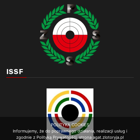
ISSF
POLITYKA COOKIES
Informujemy, że do poprawnego działania, realizacji usług i
zgodnie z Polityką Prywatności, strona agat.zlotoryja.pl