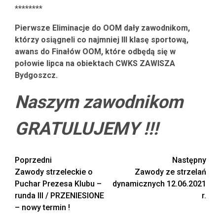
********
Pierwsze Eliminacje do OOM dały zawodnikom,
którzy osiągneli co najmniej III klasę sportową,
awans do Finałów OOM, które odbędą się w
połowie lipca na obiektach CWKS ZAWISZA
Bydgoszcz.
Naszym zawodnikom
GRATULUJEMY !!!
Zobacz
Poprzedni
Następny
Zawody strzeleckie o
Zawody ze strzelań
wpisy
Puchar Prezesa Klubu –
dynamicznych 12.06.2021
runda III / PRZENIESIONE
r.
– nowy termin !