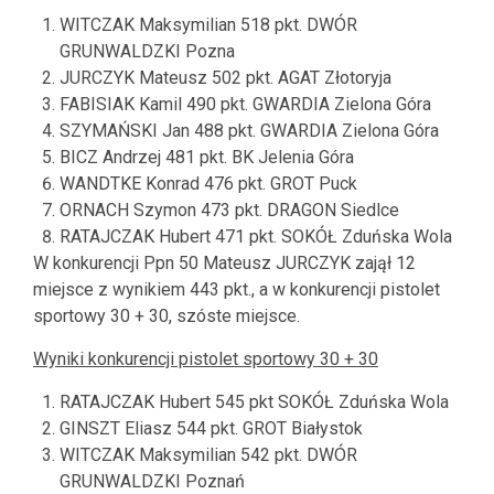
WITCZAK Maksymilian 518 pkt. DWÓR
GRUNWALDZKI Pozna
JURCZYK Mateusz 502 pkt. AGAT Złotoryja
FABISIAK Kamil 490 pkt. GWARDIA Zielona Góra
SZYMAŃSKI Jan 488 pkt. GWARDIA Zielona Góra
BICZ Andrzej 481 pkt. BK Jelenia Góra
WANDTKE Konrad 476 pkt. GROT Puck
ORNACH Szymon 473 pkt. DRAGON Siedlce
RATAJCZAK Hubert 471 pkt. SOKÓŁ Zduńska Wola
W konkurencji Ppn 50 Mateusz JURCZYK zajął 12
miejsce z wynikiem 443 pkt., a w konkurencji pistolet
sportowy 30 + 30, szóste miejsce.
Wyniki konkurencji pistolet sportowy 30 + 30
RATAJCZAK Hubert 545 pkt SOKÓŁ Zduńska Wola
GINSZT Eliasz 544 pkt. GROT Białystok
WITCZAK Maksymilian 542 pkt. DWÓR
GRUNWALDZKI Poznań