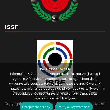
ISSF
POLITYKA COOKIES
Informujemy, że do poprawnego działania, realizacji usług i
zgodnie z Polityką Prywatności, strona agat.zlotoryja.pl
wykorzystuje cookies. Pamiętaj, że możesz określić warunki
przechowywania lub dostępu do plików cookies w Twojej
Polityka prywatności
Facebook
O klubie
Dane
przeglądarce. Dalsze korzystanie ze strony oznacza, że
zgadzasz się na ich użycie.
Copyright © All rights reserved.
|
Newsphere
autorstwa AF
Przejdź do strony
Polityka prywatności
themes