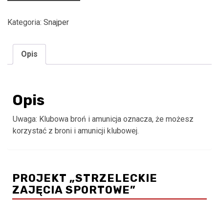
-
Kategoria:
Snajper
Klubowa
broń
i
Opis
amunicja
/
Karabin
sportowy
Opis
(Ksp)
Uwaga: Klubowa broń i amunicja oznacza, że możesz
korzystać z broni i amunicji klubowej.
PROJEKT „STRZELECKIE
ZAJĘCIA SPORTOWE”