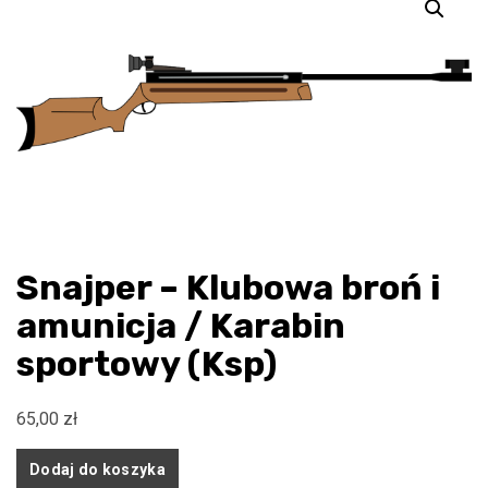
Snajper – Klubowa broń i
amunicja / Karabin
sportowy (Ksp)
65,00
zł
ilość
Dodaj do koszyka
Snajper