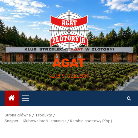
Przejdź
do
treści
AGAT
KLUB STRZELECKI
Menu
główne
Strona główna
Produkty
Snajper – Klubowa broń i amunicja / Karabin sportowy (Ksp)