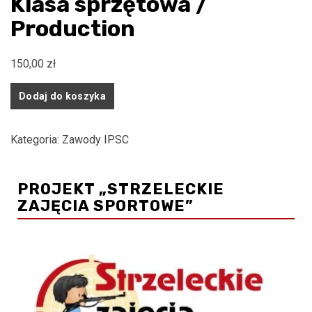
Klasa sprzętowa /
Production
150,00
zł
ilość
Dodaj do koszyka
Klasa
sprzętowa
Kategoria:
Zawody IPSC
/
Production
PROJEKT „STRZELECKIE
ZAJĘCIA SPORTOWE”