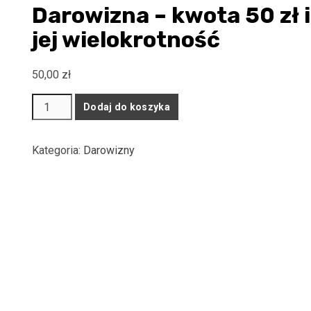
Darowizna – kwota 50 zł i
jej wielokrotność
50,00
zł
ilość
Dodaj do koszyka
Darowizna
-
Kategoria:
Darowizny
kwota
50
zł
i
jej
wielokrotność