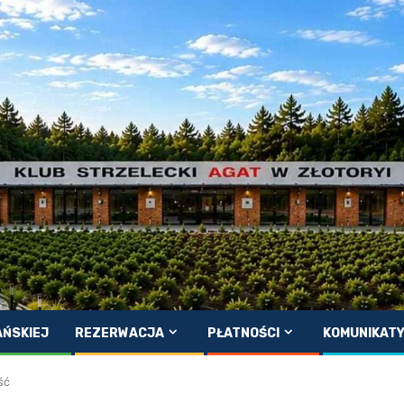
AŃSKIEJ
REZERWACJA
PŁATNOŚCI
KOMUNIKAT
ść