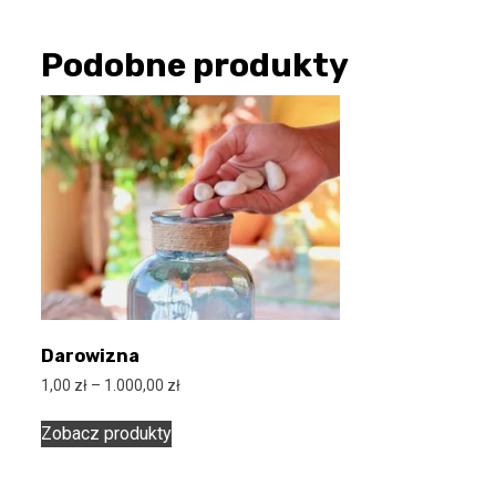
Podobne produkty
Darowizna
Zakres
1,00
zł
–
1.000,00
zł
cen:
od
Zobacz produkty
1,00 zł
do
1.000,00 zł