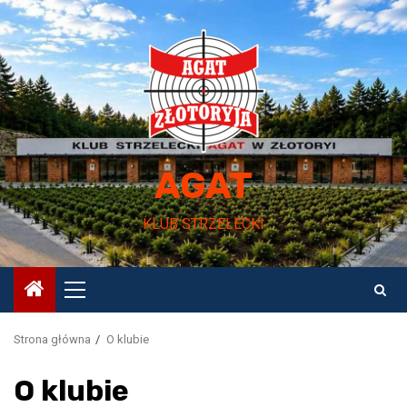
Przejdź
do
treści
AGAT
KLUB STRZELECKI
Menu
główne
Strona główna
O klubie
O klubie