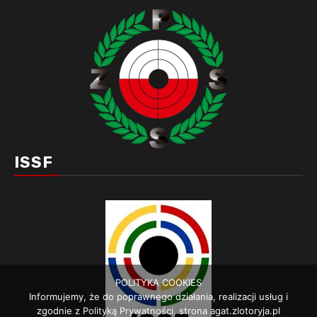
ISSF
POLITYKA COOKIES
Informujemy, że do poprawnego działania, realizacji usług i
zgodnie z Polityką Prywatności, strona agat.zlotoryja.pl