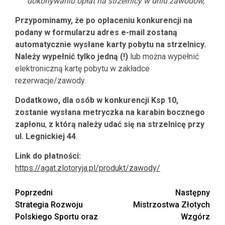
dokonywaniu opłat na strzelnicy w dniu zawodów,
Przypominamy, że po opłaceniu konkurencji na
podany w formularzu adres e-mail zostaną
automatycznie wysłane karty pobytu na strzelnicy.
Należy wypełnić tylko jedną (!)
lub można wypełnić
elektroniczną kartę pobytu w zakładce
rezerwacje/zawody.
Dodatkowo, dla osób w konkurencji Ksp 10,
zostanie wysłana metryczka na karabin bocznego
zapłonu
,
z którą należy udać się na strzelnicę przy
ul. Legnickiej 44
.
Link do płatności:
https://agat.zlotoryja.pl/produkt/zawody/
Zobacz
Poprzedni
Następny
Strategia Rozwoju
Mistrzostwa Złotych
wpisy
Polskiego Sportu oraz
Wzgórz