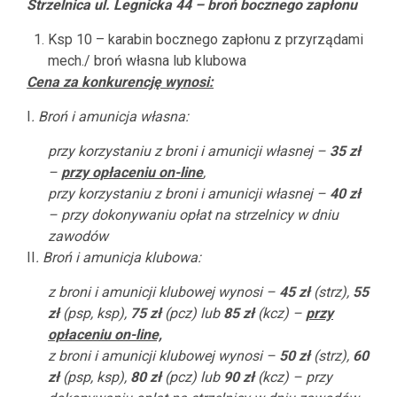
Strzelnica ul. Legnicka 44 – broń bocznego zapłonu
Ksp 10 – karabin bocznego zapłonu z przyrządami
mech./ broń własna lub klubowa
Cena za konkurencję wynosi:
I
. Broń i amunicja własna:
przy korzystaniu z broni i amunicji własnej –
35 zł
–
przy opłaceniu on-line
,
przy korzystaniu z broni i amunicji własnej –
40 zł
– przy dokonywaniu opłat na strzelnicy w dniu
zawodów
II
. Broń i amunicja klubowa:
z broni i amunicji klubowej wynosi
–
45 zł
(strz),
55
zł
(psp, ksp),
75 zł
(pcz) lub
85 zł
(kcz) –
przy
opłaceniu on-line,
z broni i amunicji klubowej wynosi –
50 zł
(strz),
60
zł
(psp, ksp),
80 zł
(pcz) lub
90 zł
(kcz) – przy