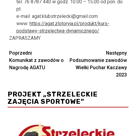
tel. 76 8787 440 w godz. 10.00 – 15.00 od pon. do
pt.
e-mail: agat.klubstrzelecki@gmail.com
www:
https://agat.zlotoryja.pl/produkt/kurs-
podstawy-strzelectwa-dynamicznego/
ZAPRASZAMY
Zobacz
Poprzedni
Następny
Komunikat z zawodów o
Podsumowanie zawodów
wpisy
Nagrodę AGATU
Wielki Puchar Kaczawy
2023
PROJEKT „STRZELECKIE
ZAJĘCIA SPORTOWE”