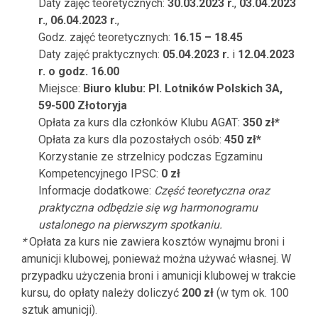
Daty zajęć teoretycznych:
30.03.2023 r.
,
03.04.2023
r.
,
06.04.2023 r.
,
Godz. zajęć teoretycznych:
16.15 – 18.45
Daty zajęć praktycznych:
05.04.2023 r.
i
12.04.2023
r. o godz. 16.00
Miejsce:
Biuro klubu: Pl. Lotników Polskich 3A,
59-500 Złotoryja
Opłata za kurs dla członków Klubu AGAT:
350 zł*
Opłata za kurs dla pozostałych osób:
450 zł*
Korzystanie ze strzelnicy podczas Egzaminu
Kompetencyjnego IPSC:
0 zł
Informacje dodatkowe:
Część teoretyczna oraz
praktyczna odbędzie się wg harmonogramu
ustalonego na pierwszym spotkaniu.
*
Opłata za kurs nie zawiera kosztów wynajmu broni i
amunicji klubowej, ponieważ można używać własnej. W
przypadku użyczenia broni i amunicji klubowej w trakcie
kursu, do opłaty należy doliczyć
200 zł
(w tym ok. 100
sztuk amunicji).