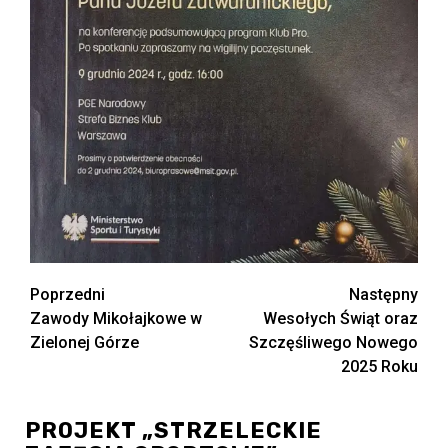
Zobacz
Poprzedni
Następny
Zawody Mikołajkowe w
Wesołych Świąt oraz
wpisy
Zielonej Górze
Szczęśliwego Nowego
2025 Roku
PROJEKT „STRZELECKIE