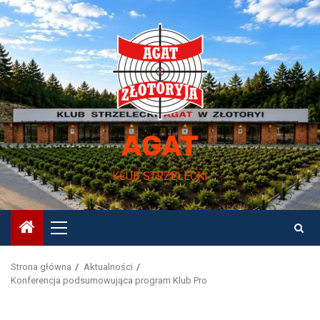
Przejdź
do
treści
AGAT
KLUB STRZELECKI
Menu
główne
Strona główna
Aktualności
Konferencja podsumowująca program Klub Pro