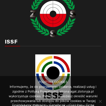
ISSF
POLITYKA COOKIES
Informujemy, że do poprawnego działania, realizacji usług i
zgodnie z Polityką Prywatności, strona agat.zlotoryja.pl
wykorzystuje cookies. Pamiętaj, że możesz określić warunki
przechowywania lub dostępu do plików cookies w Twojej
Polityka prywatności
Facebook
O klubie
Dane
przeglądarce. Dalsze korzystanie ze strony oznacza, że