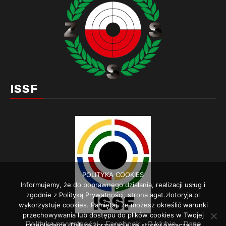
ISSF
POLITYKA COOKIES
Informujemy, że do poprawnego działania, realizacji usług i
zgodnie z Polityką Prywatności, strona agat.zlotoryja.pl
wykorzystuje cookies. Pamiętaj, że możesz określić warunki
przechowywania lub dostępu do plików cookies w Twojej
Polityka prywatności
Facebook
O klubie
Dane
przeglądarce. Dalsze korzystanie ze strony oznacza, że