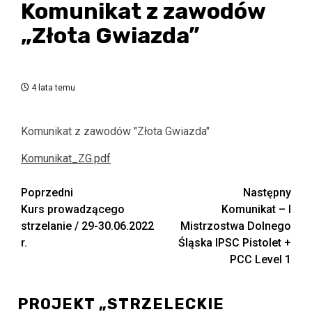
Komunikat z zawodów
„Złota Gwiazda”
4 lata temu
Komunikat z zawodów "Złota Gwiazda"
Komunikat_ZG.pdf
Zobacz
Poprzedni
Następny
Kurs prowadzącego
Komunikat – I
wpisy
strzelanie / 29-30.06.2022
Mistrzostwa Dolnego
r.
Śląska IPSC Pistolet +
PCC Level 1
PROJEKT „STRZELECKIE