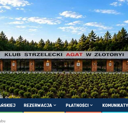
AŃSKIEJ
REZERWACJA
PŁATNOŚCI
KOMUNIKAT
lubu