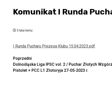
Komunikat I Runda Puch
3 lata temu
I Runda Pucharu Prezesa Klubu 15.04.2023.pdf
Zobacz
Poprzedni
Dolnośląska Liga IPSC vol. 2 / Puchar Złotych Wzgór
wpisy
Pistolet + PCC L1 Złotoryja 27-05-2023 r.