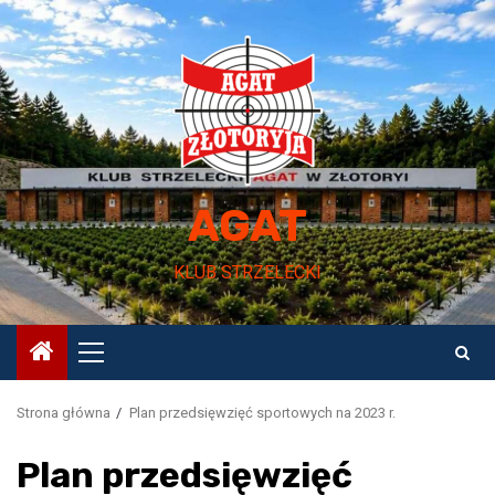
Przejdź
do
treści
AGAT
KLUB STRZELECKI
Menu
główne
Strona główna
Plan przedsięwzięć sportowych na 2023 r.
Plan przedsięwzięć