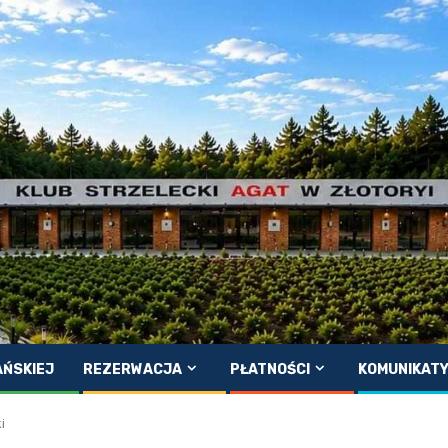
AŃSKIEJ
REZERWACJA
PŁATNOŚCI
KOMUNIKAT
i