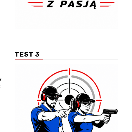
TEST 3
y
.