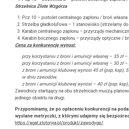
Strzelnica Złote Wzgórza
Pcz 10 – pistolet centralnego zapłonu / broń własna
Strzelba gładkolufowa – 1 stanowisko (strzelamy do
Karabin centralnego zapłonu – przyrządy mechaniczne
Karabin bocznego zapłonu – przyrządy optyczne / b
Cena za konkurencję wynosi:
przy korzystaniu z broni i amunicji własnej – 35 zł 
przy korzystaniu z broni i amunicji własnej – 30 zł –
z broni i amunicji klubowej wynosi 45 zł (psp, ksp), 5
w dniu zawodów,
z broni i amunicji klubowej wynosi
– 40 zł (psp, ksp)
Zawodnicy startujący na obu strzelnicach muszą planow
jednego obiektu na drugi.
Przypominamy, że po opłaceniu konkurencji na poda
wysłane metryczki, z którymi udajemy się bezpośredn
https://agat.zlotoryja.pl/produkt/zawodygp/