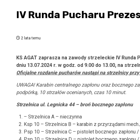
IV Runda Pucharu Prezesa
2 lata temu
KS AGAT zaprasza na zawody strzeleckie IV Runda
dniu 13.07.2024 r. w godz. od 9.00 do 13.00, na strze
Oficjalne rozdanie pucharów nastąpi na strzelnicy przy 
UWAGA! Karabin centralnego zapłonu oraz bocznego za
podpórką, 10 strzałów ocenianych, czas 10 minut.
Strzelnica ul. Legnicka 44 – broń bocznego zapłonu
– Strzelnica A – nieczynna
Ksp 10 – Strzelnica B – karabin z przyrządami mech.
Psp 10 – Strzelnica C – pistolet bocznego zapłonu 
Psp 10 – Strzelnica D – pistolet bocznego zapłonu /