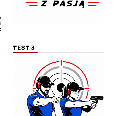
y
m
C
TEST 3