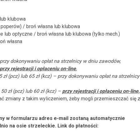
 lub klubowa
 poperów) / broń własna lub klubowa
 lub optyczne / broń własna lub klubowa (tylko mech.)
roń własna
– przy dokonywaniu opłat na strzelnicy w dniu zawodów,
przy rejestracji i opłaceniu on-line
,
5 zł (pcz) lub 65 zł (kcz) – przy dokonywaniu opłat na strzelnicy
, 50 zł (pcz) lub 60 zł (kcz) –
przy rejestracji i opłaceniu on-line,
ać zmiany z takim wyliczeniem, żeby mogli przemieszczać się 
ny w formularzu adres e-mail zostaną automatycznie
io na osie strzeleckie. Link do płatności: