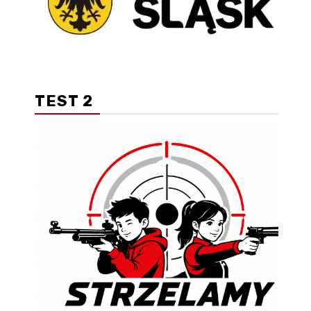
TEST 2
z