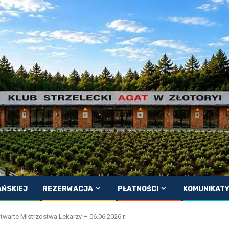
AŃSKIEJ
REZERWACJA
PŁATNOŚCI
KOMUNIKAT
twarte Mistrzostwa Lekarzy – 06.06.2026 r.