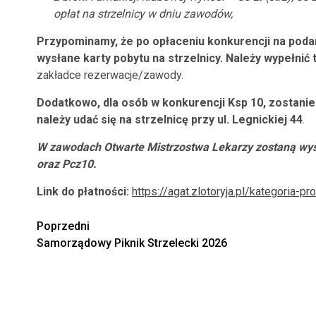
opłat na strzelnicy w dniu zawodów,
Przypominamy, że po opłaceniu konkurencji na poda
wysłane karty pobytu na strzelnicy. Należy wypełnić t
zakładce rezerwacje/zawody.
Dodatkowo, dla osób w konkurencji Ksp 10, zostani
należy udać się na strzelnicę przy ul. Legnickiej 44
.
W zawodach Otwarte Mistrzostwa Lekarzy zostaną wysł
oraz Pcz10.
Link do płatności:
https://agat.zlotoryja.pl/kategoria
Zobacz
Poprzedni
Samorządowy Piknik Strzelecki 2026
wpisy