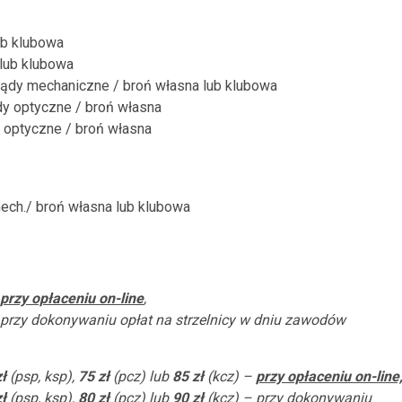
ub klubowa
 lub klubowa
ządy mechaniczne / broń własna lub klubowa
dy optyczne / broń własna
 optyczne / broń własna
ech./ broń własna lub klubowa
przy opłaceniu on-line
,
przy dokonywaniu opłat na strzelnicy w dniu zawodów
ł
(psp, ksp),
75 zł
(pcz) lub
85 zł
(kcz) –
przy opłaceniu on-line
ł
(psp, ksp),
80 zł
(pcz) lub
90 zł
(kcz) – przy dokonywaniu