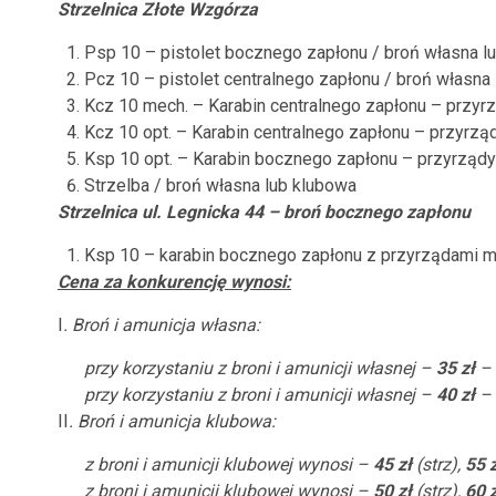
Strzelnica Złote Wzgórza
Psp 10 – pistolet bocznego zapłonu / broń własna l
Pcz 10 – pistolet centralnego zapłonu / broń własna
Kcz 10 mech. – Karabin centralnego zapłonu – przyr
Kcz 10 opt. – Karabin centralnego zapłonu – przyrzą
Ksp 10 opt. – Karabin bocznego zapłonu – przyrządy
Strzelba / broń własna lub klubowa
Strzelnica ul. Legnicka 44 – broń bocznego zapłonu
Ksp 10 – karabin bocznego zapłonu z przyrządami m
Cena za konkurencję wynosi:
I
. Broń i amunicja własna:
przy korzystaniu z broni i amunicji własnej –
35 zł
–
przy korzystaniu z broni i amunicji własnej –
40 zł
– 
II
. Broń i amunicja klubowa:
z broni i amunicji klubowej wynosi
–
45 zł
(strz),
55 z
z broni i amunicji klubowej wynosi –
50 zł
(strz),
60 z