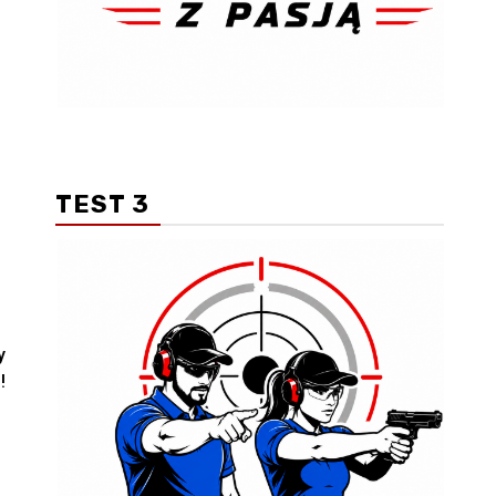
TEST 3
y
!