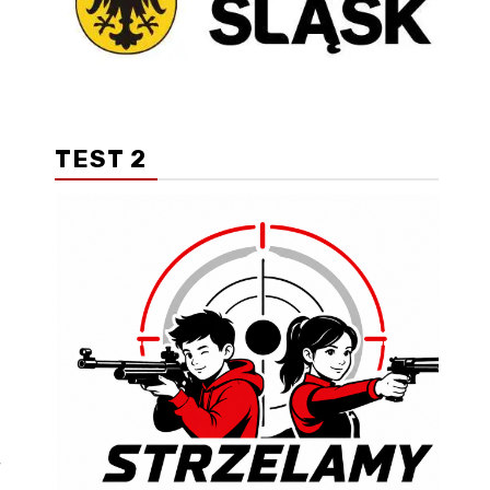
TEST 2
,