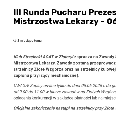
III Runda Pucharu Preze
Mistrzostwa Lekarzy – 06
2 miesiące temu
Klub Strzelecki AGAT w Złotoryi
zaprasza na Zawody S
Mistrzostwa Lekarzy
. Zawody zostaną przeprowadzon
strzelnicy Złote Wzgórza
oraz na strzelnicy kulowej
zapłonu przyrządy mechaniczne).
UWAGA! Zapisy on-line tylko do dnia 05.06.2026 r.
do go
od 9.00 do 11.00
w biurze zawodów
na Złotych Wzgórz
opłacenia konkurencji w zakładce płatności lub na miejs
Oficjalne zakończenie nastąpi na strzelnicy przy Złote