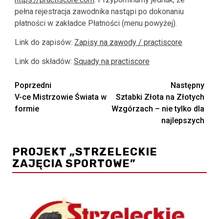
pełna rejestracja zawodnika nastąpi po dokonaniu
płatności w zakładce Płatności (menu powyżej).
Link do zapisów:
Zapisy na zawody / practiscore
Link do składów:
Squady na practiscore
Zobacz
Poprzedni
Następny
V-ce Mistrzowie Świata w
Sztabki Złota na Złotych
wpisy
formie
Wzgórzach – nie tylko dla
najlepszych
PROJEKT „STRZELECKIE
ZAJĘCIA SPORTOWE”