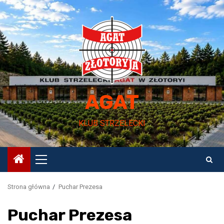
Przejdź
do
treści
AGAT
KLUB STRZELECKI
Menu
główne
Strona główna
Puchar Prezesa
Puchar Prezesa