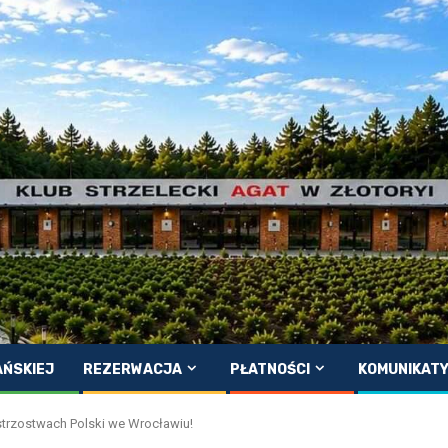
AŃSKIEJ
REZERWACJA
PŁATNOŚCI
KOMUNIKAT
trzostwach Polski we Wrocławiu!