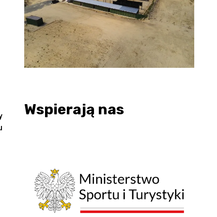
Wspierają nas
y
u