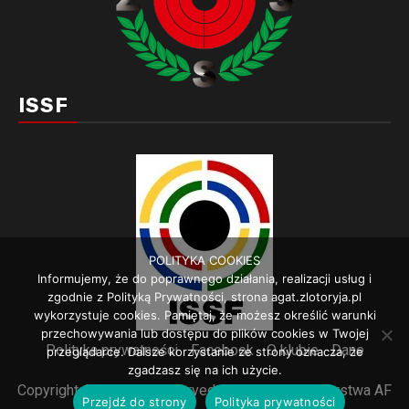
ISSF
POLITYKA COOKIES
Informujemy, że do poprawnego działania, realizacji usług i
zgodnie z Polityką Prywatności, strona agat.zlotoryja.pl
wykorzystuje cookies. Pamiętaj, że możesz określić warunki
przechowywania lub dostępu do plików cookies w Twojej
Polityka prywatności
Facebook
O klubie
Dane
przeglądarce. Dalsze korzystanie ze strony oznacza, że
zgadzasz się na ich użycie.
Copyright © All rights reserved.
|
Newsphere
autorstwa AF
Przejdź do strony
Polityka prywatności