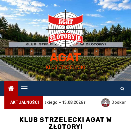
Przejdź
do
treści
AGAT
KLUB STRZELECKI
Menu
główne
2
 Wojska Polskiego – 15.08.2026 r.
AKTUALNOŚCI
Doskonały występ Da
KLUB STRZELECKI AGAT W
ZŁOTORYI