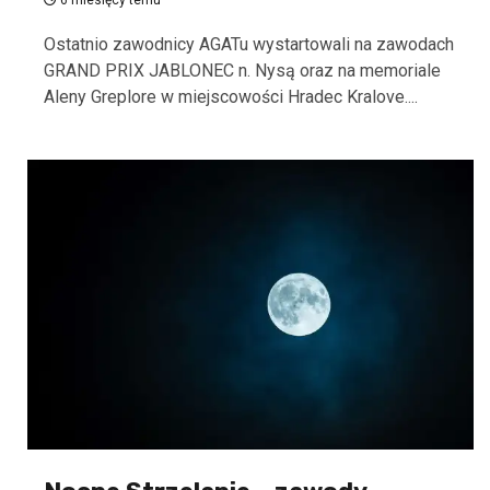
6 miesięcy temu
Ostatnio zawodnicy AGATu wystartowali na zawodach
GRAND PRIX JABLONEC n. Nysą oraz na memoriale
Aleny Greplore w miejscowości Hradec Kralove....