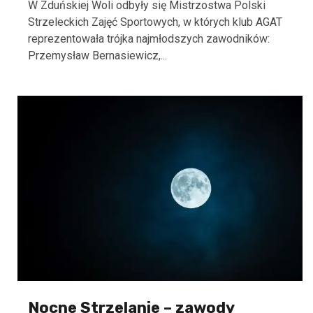
W Zduńskiej Woli odbyły się Mistrzostwa Polski
Strzeleckich Zajęć Sportowych, w których klub AGAT
reprezentowała trójka najmłodszych zawodników:
Przemysław Bernasiewicz,...
Nocne Strzelanie – zawody