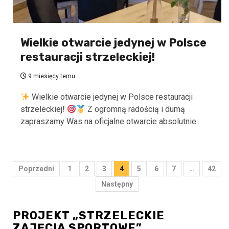
Wielkie otwarcie jedynej w Polsce
restauracji strzeleckiej!
9 miesięcy temu
Wielkie otwarcie jedynej w Polsce restauracji
strzeleckiej!
Z ogromną radością i dumą
zapraszamy Was na oficjalne otwarcie absolutnie...
Stronicowanie
Poprzedni
1
2
3
4
5
6
7
…
42
wpisów
Następny
PROJEKT „STRZELECKIE
ZAJĘCIA SPORTOWE”