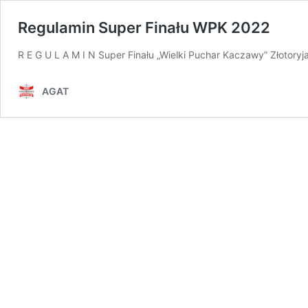
Regulamin Super Finału WPK 2022
R E G U L A M I N Super Finału „Wielki Puchar Kaczawy” Złotory
AGAT