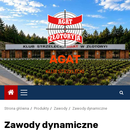
Przejdź
do
treści
AGAT
KLUB STRZELECKI
Menu
główne
Strona główna
Produkty
Zawody
Zawody dynamiczne
Zawody dynamiczne